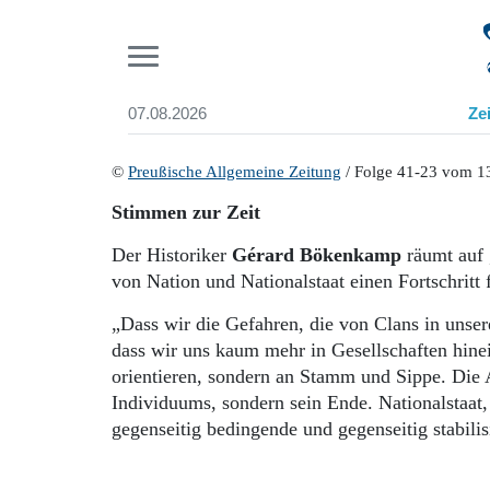
Pr
07.08.2026
Ze
Suchen und finden
Start
©
Preußische Allgemeine Zeitung
/ Folge 41-23 vom 1
Wer wir sind
Stimmen zur Zeit
Aktuelle Ausgabe
Abonnenten-Login
Der Historiker
Gérard Bökenkamp
räumt auf 
Abonnent werden
von Nation und Nationalstaat einen Fortschritt
Abo Prämien
Archiv
„Dass wir die Gefahren, die von Clans in unsere
Mediadaten
dass wir uns kaum mehr in Gesellschaften hine
orientieren, sondern an Stamm und Sippe. Die 
Individuums, sondern sein Ende. Nationalstaat,
gegenseitig bedingende und gegenseitig stabilis