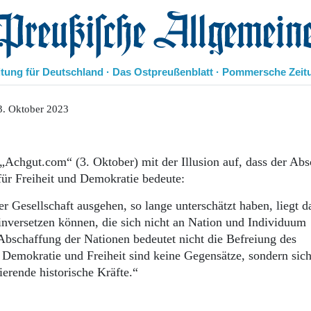
eußische Allgemeine Zeitung
itung für Deutschland · Das Ostpreußenblatt · Pommersche Zeit
Politik
3. Oktober 2023
Kultur
Wirtschaft
Panorama
„Achgut.com“ (3. Oktober) mit der Illusion auf, dass der Abs
Gesellschaft
 für Freiheit und Demokratie bedeute:
Leben
Geschichte
r Gesellschaft ausgehen, so lange unterschätzt haben, liegt da
Ostpreußen
inversetzen können, die sich nicht an Nation und Individuum
Pommern
Abschaffung der Nationen bedeutet nicht die Befreiung des
Berlin-Brandenburg
 Demokratie und Freiheit sind keine Gegensätze, sondern sic
Schlesien
ierende historische Kräfte.“
Danzig und Westpreußen
Bücher