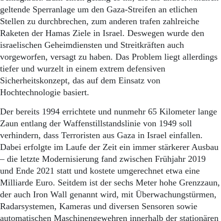
Aktuelle Ausgabe
geltende Sperranlage um den Gaza-Streifen an etlichen
Abonnenten-Login
Stellen zu durchbrechen, zum anderen trafen zahlreiche
Abonnent werden
Raketen der Hamas Ziele in Israel. Deswegen wurde den
Abo Prämien
Archiv
israelischen Geheimdiensten und Streitkräften auch
Mediadaten
vorgeworfen, versagt zu haben. Das Problem liegt allerdings
tiefer und wurzelt in einem extrem defensiven
Kontakt
Sicherheitskonzept, das auf dem Einsatz von
Impressum
Hochtechnologie basiert.
Datenschutz
Der bereits 1994 errichtete und nunmehr 65 Kilometer lange
Zaun entlang der Waffenstillstandslinie von 1949 soll
verhindern, dass Terroristen aus Gaza in Israel einfallen.
Dabei erfolgte im Laufe der Zeit ein immer stärkerer Ausbau
– die letzte Modernisierung fand zwischen Frühjahr 2019
und Ende 2021 statt und kostete umgerechnet etwa eine
Milliarde Euro. Seitdem ist der sechs Meter hohe Grenzzaun,
der auch Iron Wall genannt wird, mit Überwachungstürmen,
Radarsystemen, Kameras und diversen Sensoren sowie
automatischen Maschinengewehren innerhalb der stationären