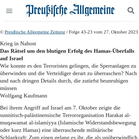
Politik
©
Preußische Allgemeine Zeitung
Suchen und finden
/ Folge 43-23 vom 27. Oktober 2023
Kultur
Krieg in Nahost
Wirtschaft
Das Rätsel um den blutigen Erfolg des Hamas-Überfalls
Panorama
auf Israel
Gesellschaft
Wie konnte es den Terroristen gelingen, die Sperranlagen zu
Leben
überwinden und die Verteidiger derart zu überraschen? Nach
Geschichte
Ostpreußen
und nach dringen Details durch, die zutiefst beunruhigen
Pommern
müssen
Berlin-Brandenburg
Wolfgang Kaufmann
Schlesien
Danzig und Westpreußen
Bei ihrem Angriff auf Israel am 7. Oktober zeigte die
Bücher
sunnitisch-palästinensische Terrororganisation Harakat al-
muqawamat al-islamiyya (Islamische Widerstandsbewegung
Start
oder kurz Hamas) eine überraschende militärische
Wer wir sind
Schlagkraft: Zum einen gelang es ihr, die als unüberwindlich