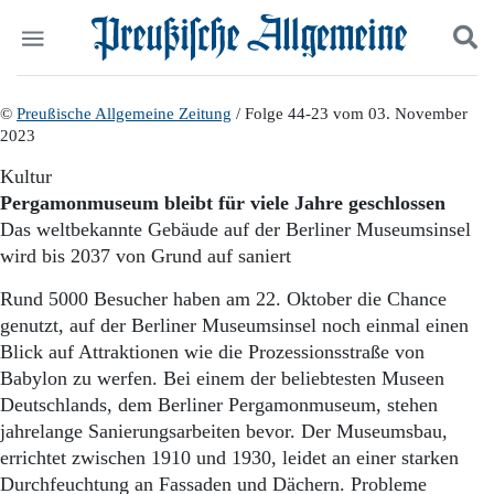
Politik
©
Preußische Allgemeine Zeitung
Suchen und finden
/ Folge 44-23 vom 03. November
2023
Kultur
Wirtschaft
Kultur
Panorama
Pergamonmuseum bleibt für viele Jahre geschlossen
Gesellschaft
Das weltbekannte Gebäude auf der Berliner Museumsinsel
Leben
wird bis 2037 von Grund auf saniert
Geschichte
Ostpreußen
Rund 5000 Besucher haben am 22. Oktober die Chance
Pommern
genutzt, auf der Berliner Museumsinsel noch einmal einen
Berlin-Brandenburg
Blick auf Attraktionen wie die Prozessionsstraße von
Schlesien
Babylon zu werfen. Bei einem der beliebtesten Museen
Danzig und Westpreußen
Deutschlands, dem Berliner Pergamonmuseum, stehen
Bücher
jahrelange Sanierungsarbeiten bevor. Der Museumsbau,
Start
errichtet zwischen 1910 und 1930, leidet an einer starken
Wer wir sind
Durchfeuchtung an Fassaden und Dächern. Probleme