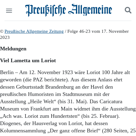
Politik
©
Preußische Allgemeine Zeitung
Suchen und finden
/ Folge 46-23 vom 17. November
2023
Kultur
Wirtschaft
Meldungen
Panorama
Gesellschaft
Viel Lametta um Loriot
Leben
Geschichte
Berlin – Am 12. November 1923 wäre Loriot 100 Jahre alt
Ostpreußen
geworden (die PAZ berichtete). Aus diesem Anlass ehrt
Pommern
dessen Geburtsstadt Brandenburg an der Havel den
Berlin-Brandenburg
preußischen Humoristen im Stadtmuseum mit der
Schlesien
Ausstellung „Heile Welt“ (bis 31. Mai). Das Caricatura
Danzig und Westpreußen
Museum von Frankfurt am Main widmet ihm die Ausstellung
Bücher
„Ach was. Loriot zum Hundertsten“ (bis 25. Februar).
Diogenes, der Hausverlag von Loriot, hat dessen
Start
Wer wir sind
Kolumnensammlung „Der ganz offene Brief“ (280 Seiten, 25