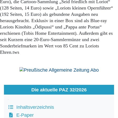
Aktuelle Ausgabe
Euro), die Cartoon-Sammlung „Seid friedlich mit Loriot“
Abonnenten-Login
(128 Seiten, 14 Euro) sowie „Loriots kleinen Opernführer“
Abonnent werden
(192 Seiten, 15 Euro) als gebundene Ausgaben neu
Abo Prämien
herausgebracht. Exklusiv in einer Box sind als Blue-ray
Archiv
Loriots Kinohits „Ödipussi“ und „Pappa ante Portas“
Mediadaten
erschienen (Tobis Home Entertainment). Außerdem gibt es
seit Kurzem eine 20-Euro-Sammlermünze und zwei
Kontakt
Impressum
Sonderbriefmarken im Wert von 85 Cent zu Loriots
Datenschutz
Ehren.tws
Die aktuelle PAZ 32/2026
Inhaltsverzeichnis
E-Paper