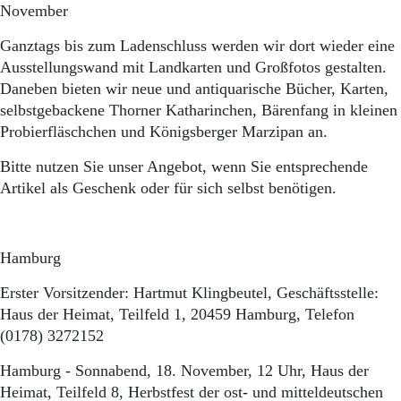
Aktuelle Ausgabe
November
Abonnenten-Login
Abonnent werden
Ganztags bis zum Ladenschluss werden wir dort wieder eine
Abo Prämien
Ausstellungswand mit Landkarten und Großfotos gestalten.
Archiv
Daneben bieten wir neue und antiquarische Bücher, Karten,
Mediadaten
selbstgebackene Thorner Katharinchen, Bärenfang in kleinen
Probierfläschchen und Königsberger Marzipan an.
Kontakt
Impressum
Bitte nutzen Sie unser Angebot, wenn Sie entsprechende
Datenschutz
Artikel als Geschenk oder für sich selbst benötigen.
Hamburg
Erster Vorsitzender: Hartmut Klingbeutel, Geschäftsstelle:
Haus der Heimat, Teilfeld 1, 20459 Hamburg, Telefon
(0178) 3272152
Hamburg - Sonnabend, 18. November, 12 Uhr, Haus der
Heimat, Teilfeld 8, Herbstfest der ost- und mitteldeutschen