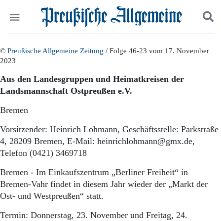
Politik
©
Preußische Allgemeine Zeitung
Suchen und finden
/ Folge 46-23 vom 17. November
2023
Kultur
Wirtschaft
Aus den Landesgruppen und Heimatkreisen der
Panorama
Landsmannschaft Ostpreußen e.V.
Gesellschaft
Leben
Bremen
Geschichte
Ostpreußen
Vorsitzender: Heinrich Lohmann, Geschäftsstelle: Parkstraße
Pommern
4, 28209 Bremen, E-Mail: heinrichlohmann@gmx.de,
Berlin-Brandenburg
Telefon (0421) 3469718
Schlesien
Danzig und Westpreußen
Bremen - Im Einkaufszentrum „Berliner Freiheit“ in
Bücher
Bremen-Vahr findet in diesem Jahr wieder der „Markt der
Ost- und Westpreußen“ statt.
Start
Wer wir sind
Termin: Donnerstag, 23. November und Freitag, 24.