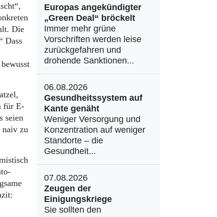
scht“,
Europas angekündigter
onkreten
„Green Deal“ bröckelt
Immer mehr grüne
lt. Die
Vorschriften werden leise
.“ Dass
zurückgefahren und
drohende Sanktionen...
 bewusst
06.08.2026
atzel,
Gesundheitssystem auf
 für E-
Kante genäht
s seien
Weniger Versorgung und
 naiv zu
Konzentration auf weniger
Standorte – die
Gesundheit...
mistisch
to-
07.08.2026
ngsame
Zeugen der
zit:
Einigungskriege
Sie sollten den