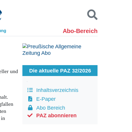
Abo-Bereich
ung
Kontakt
Impressum
Datenschutz
SUCHEN
Die aktuelle PAZ 32/2026
ller und
Inhaltsverzeichnis
alt.
E-Paper
gfallen
Abo Bereich
ten
PAZ abonnieren
 in