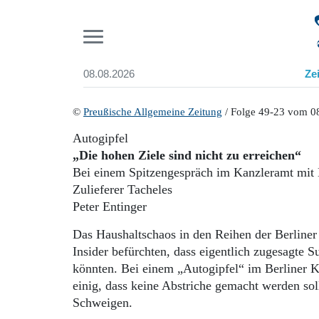
Pr
08.08.2026
Ze
Suchen und finden
Start
©
Preußische Allgemeine Zeitung
/ Folge 49-23 vom 0
Wer wir sind
Autogipfel
Aktuelle Ausgabe
„Die hohen Ziele sind nicht zu erreichen“
Abonnenten-Login
Bei einem Spitzengespräch im Kanzleramt mit 
Abonnent werden
Zulieferer Tacheles
Abo Prämien
Peter Entinger
Archiv
Mediadaten
Das Haushaltschaos in den Reihen der Berliner
Insider befürchten, dass eigentlich zugesagte 
könnten. Bei einem „Autogipfel“ im Berliner K
einig, dass keine Abstriche gemacht werden sol
Schweigen.