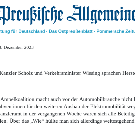
eußische Allgemeine Zeitung
itung für Deutschland · Das Ostpreußenblatt · Pommersche Zeit
Politik
8. Dezember 2023
Kultur
Wirtschaft
Panorama
Kanzler Scholz und Verkehrsminister Wissing sprachen Herste
Gesellschaft
Leben
Geschichte
Ostpreußen
 Ampelkoalition macht auch vor der Automobilbranche nicht h
Pommern
Subventionen für den weiteren Ausbau der Elektromobilität we
Berlin-Brandenburg
anzleramt in der vergangenen Woche waren sich alle Beteilig
Schlesien
Danzig und Westpreußen
len. Über das „Wie“ hüllte man sich allerdings weitestgehend
Bücher