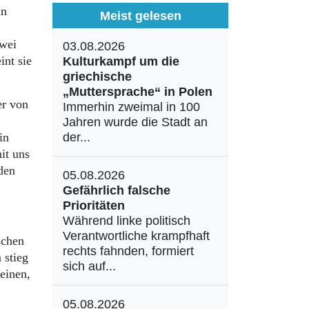
in
Meist gelesen
zwei
03.08.2026
int sie
Kulturkampf um die
griechische
„Muttersprache“ in Polen
er von
Immerhin zweimal in 100
Jahren wurde die Stadt an
in
der...
it uns
den
05.08.2026
Gefährlich falsche
Prioritäten
Während linke politisch
Verantwortliche krampfhaft
schen
rechts fahnden, formiert
 stieg
sich auf...
einen,
05.08.2026