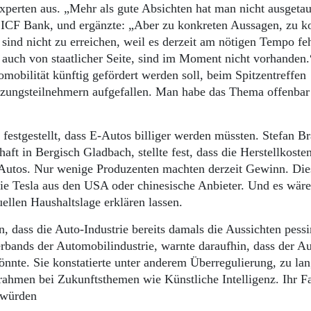
xperten aus. „Mehr als gute Absichten hat man nicht ausgetau
 ICF Bank, und ergänzte: „Aber zu konkreten Aussagen, zu k
sind nicht zu erreichen, weil es derzeit am nötigen Tempo feh
n, auch von staatlicher Seite, sind im Moment nicht vorhanden
obilität künftig gefördert werden soll, beim Spitzentreffen
itzungsteilnehmern aufgefallen. Man habe das Thema offenbar
festgestellt, dass E-Autos billiger werden müssten. Stefan Br
ft in Bergisch Gladbach, stellte fest, dass die Herstellkosten
-Autos. Nur wenige Produzenten machten derzeit Gewinn. Die
e Tesla aus den USA oder chinesische Anbieter. Und es wäre
uellen Haushaltslage erklären lassen.
ass die Auto-Industrie bereits damals die Aussichten pessi
erbands der Automobilindustrie, warnte daraufhin, dass der Au
önnte. Sie konstatierte unter anderem Überregulierung, zu la
rahmen bei Zukunftsthemen wie Künstliche Intelligenz. Ihr Fa
– würden