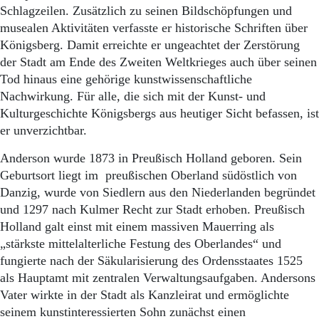
Aktuelle Ausgabe
Schlagzeilen. Zusätzlich zu seinen Bildschöpfungen und
Abonnenten-Login
musealen Aktivitäten verfasste er historische Schriften über
Abonnent werden
Königsberg. Damit erreichte er ungeachtet der Zerstörung
Abo Prämien
der Stadt am Ende des Zweiten Weltkrieges auch über seinen
Archiv
Tod hinaus eine gehörige kunstwissenschaftliche
Mediadaten
Nachwirkung. Für alle, die sich mit der Kunst- und
Kontakt
Kulturgeschichte Königsbergs aus heutiger Sicht befassen, ist
Impressum
er unverzichtbar.
Datenschutz
Anderson wurde 1873 in Preußisch Holland geboren. Sein
Geburtsort liegt im preußischen Oberland südöstlich von
Danzig, wurde von Siedlern aus den Niederlanden begründet
und 1297 nach Kulmer Recht zur Stadt erhoben. Preußisch
Holland galt einst mit einem massiven Mauerring als
„stärkste mittelalterliche Festung des Oberlandes“ und
fungierte nach der Säkularisierung des Ordensstaates 1525
als Hauptamt mit zentralen Verwaltungsaufgaben. Andersons
Vater wirkte in der Stadt als Kanzleirat und ermöglichte
seinem kunstinteressierten Sohn zunächst einen