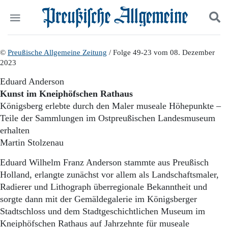
Politik
©
Preußische Allgemeine Zeitung
Suchen und finden
/ Folge 49-23 vom 08. Dezember
2023
Kultur
Wirtschaft
Eduard Anderson
Panorama
Kunst im Kneiphöfschen Rathaus
Gesellschaft
Königsberg erlebte durch den Maler museale Höhepunkte –
Leben
Teile der Sammlungen im Ostpreußischen Landesmuseum
Geschichte
erhalten
Ostpreußen
Martin Stolzenau
Pommern
Berlin-Brandenburg
Eduard Wilhelm Franz Anderson stammte aus Preußisch
Schlesien
Holland, erlangte zunächst vor allem als Landschaftsmaler,
Danzig und Westpreußen
Radierer und Lithograph überregionale Bekanntheit und
Bücher
sorgte dann mit der Gemäldegalerie im Königsberger
Start
Stadtschloss und dem Stadtgeschichtlichen Museum im
Wer wir sind
Kneiphöfschen Rathaus auf Jahrzehnte für museale