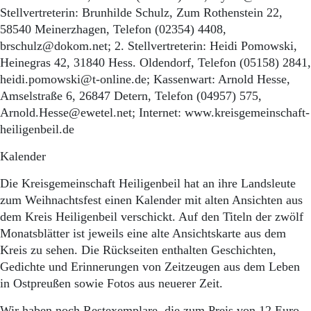
Stellvertreterin: Brunhilde Schulz, Zum Rothenstein 22,
58540 Meinerzhagen, Telefon (02354) 4408,
brschulz@dokom.net; 2. Stellvertreterin: Heidi Pomowski,
Heinegras 42, 31840 Hess. Oldendorf, Telefon (05158) 2841,
heidi.pomowski@t-online.de; Kassenwart: Arnold Hesse,
Amselstraße 6, 26847 Detern, Telefon (04957) 575,
Arnold.Hesse@ewetel.net; Internet: www.kreisgemeinschaft-
heiligenbeil.de
Kalender
Die Kreisgemeinschaft Heiligenbeil hat an ihre Landsleute
zum Weihnachtsfest einen Kalender mit alten Ansichten aus
dem Kreis Heiligenbeil verschickt. Auf den Titeln der zwölf
Monatsblätter ist jeweils eine alte Ansichtskarte aus dem
Kreis zu sehen. Die Rückseiten enthalten Geschichten,
Gedichte und Erinnerungen von Zeitzeugen aus dem Leben
in Ostpreußen sowie Fotos aus neuerer Zeit.
Wir haben noch Restexemplare, die zum Preis von 12 Euro