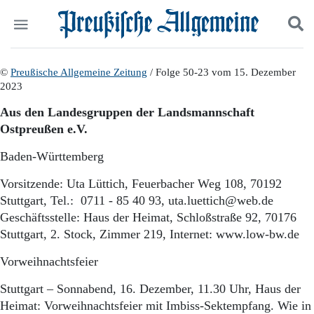
Politik
©
Preußische Allgemeine Zeitung
Suchen und finden
/ Folge 50-23 vom 15. Dezember
2023
Kultur
Wirtschaft
Aus den Landesgruppen der Landsmannschaft
Panorama
Ostpreußen e.V.
Gesellschaft
Leben
Baden-Württemberg
Geschichte
Ostpreußen
Vorsitzende: Uta Lüttich, Feuerbacher Weg 108, 70192
Pommern
Stuttgart, Tel.: 0711 - 85 40 93, uta.luettich@web.de
Berlin-Brandenburg
Geschäftsstelle: Haus der Heimat, Schloßstraße 92, 70176
Schlesien
Stuttgart, 2. Stock, Zimmer 219, Internet: www.low-bw.de
Danzig und Westpreußen
Bücher
Vorweihnachtsfeier
Start
Stuttgart – Sonnabend, 16. Dezember, 11.30 Uhr, Haus der
Wer wir sind
Heimat: Vorweihnachtsfeier mit Imbiss-Sektempfang. Wie in