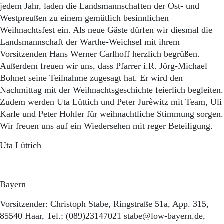
Aktuelle Ausgabe
jedem Jahr, laden die Landsmannschaften der Ost- und
Abonnenten-Login
Westpreußen zu einem gemütlich besinnlichen
Abonnent werden
Weihnachtsfest ein. Als neue Gäste dürfen wir diesmal die
Abo Prämien
Landsmannschaft der Warthe-Weichsel mit ihrem
Archiv
Vorsitzenden Hans Werner Carlhoff herzlich begrüßen.
Mediadaten
Außerdem freuen wir uns, dass Pfarrer i.R. Jörg-Michael
Kontakt
Bohnet seine Teilnahme zugesagt hat. Er wird den
Impressum
Nachmittag mit der Weihnachtsgeschichte feierlich begleiten.
Datenschutz
Zudem werden Uta Lüttich und Peter Jurèwitz mit Team, Uli
Karle und Peter Hohler für weihnachtliche Stimmung sorgen.
Wir freuen uns auf ein Wiedersehen mit reger Beteiligung.
Uta Lüttich
Bayern
Vorsitzender: Christoph Stabe, Ringstraße 51a, App. 315,
85540 Haar, Tel.: (089)23147021 stabe@low-bayern.de,