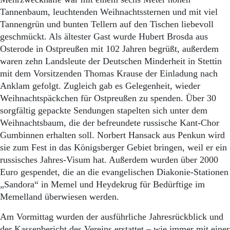
Tannenbaum, leuchtenden Weihnachtssternen und mit viel
Tannengrün und bunten Tellern auf den Tischen liebevoll
geschmückt. Als ältester Gast wurde Hubert Brosda aus
Osterode in Ostpreußen mit 102 Jahren begrüßt, außerdem
waren zehn Landsleute der Deutschen Minderheit in Stettin
mit dem Vorsitzenden Thomas Krause der Einladung nach
Anklam gefolgt. Zugleich gab es Gelegenheit, wieder
Weihnachtspäckchen für Ostpreußen zu spenden. Über 30
sorgfältig gepackte Sendungen stapelten sich unter dem
Weihnachtsbaum, die der befreundete russische Kant-Chor
Gumbinnen erhalten soll. Norbert Hansack aus Penkun wird
sie zum Fest in das Königsberger Gebiet bringen, weil er ein
russisches Jahres-Visum hat. Außerdem wurden über 2000
Euro gespendet, die an die evangelischen Diakonie-Stationen
„Sandora“ in Memel und Heydekrug für Bedürftige im
Memelland überwiesen werden.
Am Vormittag wurden der ausführliche Jahresrückblick und
der Kassenbericht des Vereins erstattet – wie immer mit einer