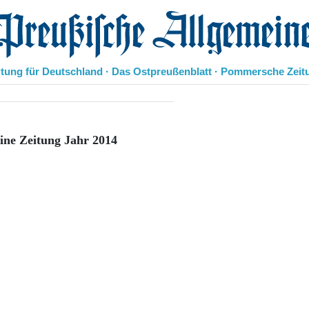
eußische Allgemeine Zeitung
itung für Deutschland · Das Ostpreußenblatt · Pommersche Zeit
Politik
Kultur
Wirtschaft
ine Zeitung Jahr 2014
Panorama
Gesellschaft
Leben
Geschichte
Ostpreußen
Pommern
Berlin-Brandenburg
Schlesien
Danzig und Westpreußen
Bücher