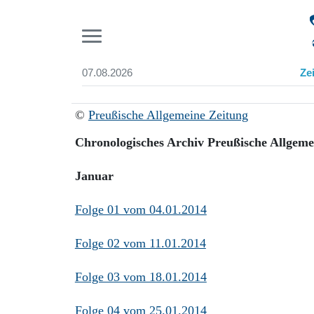
Pr
07.08.2026
Ze
Suchen und finden
Start
©
Preußische Allgemeine Zeitung
Wer wir sind
Aktuelle Ausgabe
Chronologisches Archiv Preußische Allgeme
Abonnenten-Login
Abonnent werden
Januar
Abo Prämien
Archiv
Folge 01 vom 04.01.2014
Mediadaten
Folge 02 vom 11.01.2014
Folge 03 vom 18.01.2014
Folge 04 vom 25.01.2014