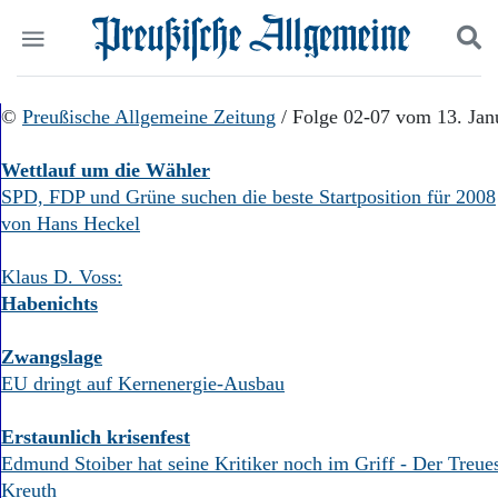
Politik
©
Preußische Allgemeine Zeitung
Suchen und finden
/ Folge 02-07 vom 13. Jan
Kultur
Wirtschaft
Wettlauf um die Wähler
Panorama
SPD, FDP und Grüne suchen die beste Startposition für 2008
Gesellschaft
von Hans Heckel
Leben
Geschichte
Klaus D. Voss:
Ostpreußen
Habenichts
Pommern
Berlin-Brandenburg
Zwangslage
Schlesien
EU dringt auf Kernenergie-Ausbau
Danzig und Westpreußen
Bücher
Erstaunlich krisenfest
Start
Edmund Stoiber hat seine Kritiker noch im Griff - Der Treu
Wer wir sind
Kreuth