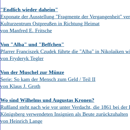
"Endlich wieder daheim"
Exponate der Ausstellung "Fragmente der Vergangenheit" ver
Kulturzentrum Ostpreußen in Richtung Heimat
von Manfred E. Fritsche
Von "Alba" und "Beffchen"
Pfarrer Franciszek Czudek führte die "Alba" in Nikolaiken w
von Fryderyk Tegler
Von der Muschel zur Münze
Serie: So kam der Mensch zum Geld / Teil II
von Klaus J. Groth
Wo sind Wilhelms und Augustas Kronen?
Rußland steht nach wie vor unter Verdacht, die 1861 bei der
Königsberg verwendeten Insignien als Beute zurückzuhalten
von Heinrich Lange