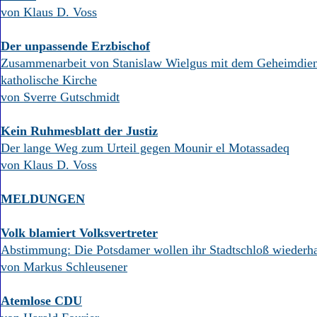
Aktuelle Ausgabe
von Klaus D. Voss
Abonnenten-Login
Abonnent werden
Der unpassende Erzbischof
Abo Prämien
Zusammenarbeit von Stanislaw Wielgus mit dem Geheimdien
Archiv
Mediadaten
katholische Kirche
von Sverre Gutschmidt
Kontakt
Impressum
Kein Ruhmesblatt der Justiz
Datenschutz
Der lange Weg zum Urteil gegen Mounir el Motassadeq
von Klaus D. Voss
MELDUNGEN
Volk blamiert Volksvertreter
Abstimmung: Die Potsdamer wollen ihr Stadtschloß wiederh
von Markus Schleusener
Atemlose CDU