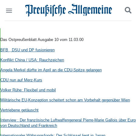
Politik
Suchen und finden
Kultur
Das Ostpreußenblatt Ausgabe 10 vom 11.03.00
Wirtschaft
BFB , DSU und DP fusionieren
Panorama
Gesellschaft
Konflikt China / USA: Rauchzeichen
Leben
Angela Merkel dürfte im April an die CDU-Spitze gelangen
Geschichte
Ostpreußen
CDU nun auf Merz-Kurs
Pommern
Volker Rühe: Flexibel und mobil
Berlin-Brandenburg
Schlesien
Militärische EU-Konzeption scheitert schon am Vorbehalt gegenüber Wien
Danzig und Westpreußen
Vertriebene getäuscht
Bücher
Interview : Der französische Luftwaffengeneral Pierre-Marie Gallois über Eur
Start
von Deutschland und Frankreich
Wer wir sind
Internationaler Währungsfonds: Der Schlüssel liegt in Japan