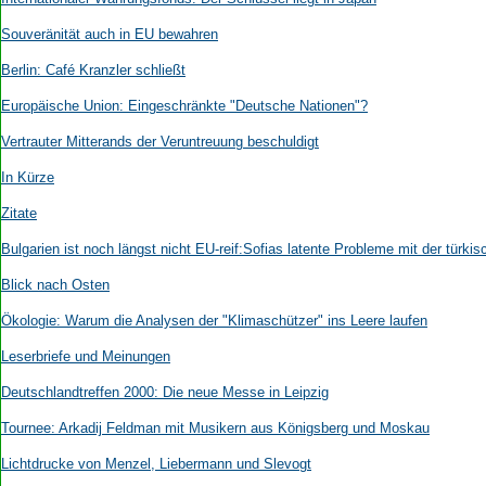
Aktuelle Ausgabe
Abonnenten-Login
Souveränität auch in EU bewahren
Abonnent werden
Berlin: Café Kranzler schließt
Abo Prämien
Archiv
Europäische Union: Eingeschränkte "Deutsche Nationen"?
Mediadaten
Vertrauter Mitterands der Veruntreuung beschuldigt
Kontakt
In Kürze
Impressum
Datenschutz
Zitate
Bulgarien ist noch längst nicht EU-reif:Sofias latente Probleme mit der türki
Blick nach Osten
Ökologie: Warum die Analysen der "Klimaschützer" ins Leere laufen
Leserbriefe und Meinungen
Deutschlandtreffen 2000: Die neue Messe in Leipzig
Tournee: Arkadij Feldman mit Musikern aus Königsberg und Moskau
Lichtdrucke von Menzel, Liebermann und Slevogt