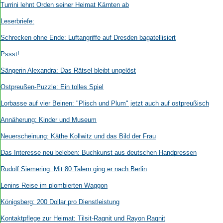
Turrini lehnt Orden seiner Heimat Kärnten ab
Leserbriefe:
Schrecken ohne Ende: Luftangriffe auf Dresden bagatellisiert
Pssst!
Sängerin Alexandra: Das Rätsel bleibt ungelöst
Ostpreußen-Puzzle: Ein tolles Spiel
Lorbasse auf vier Beinen: "Plisch und Plum" jetzt auch auf ostpreußisch
Annäherung: Kinder und Museum
Neuerscheinung: Käthe Kollwitz und das Bild der Frau
Das Interesse neu beleben: Buchkunst aus deutschen Handpressen
Rudolf Siemering: Mit 80 Talern ging er nach Berlin
Lenins Reise im plombierten Waggon
Königsberg: 200 Dollar pro Dienstleistung
Kontaktpflege zur Heimat: Tilsit-Ragnit und Rayon Ragnit