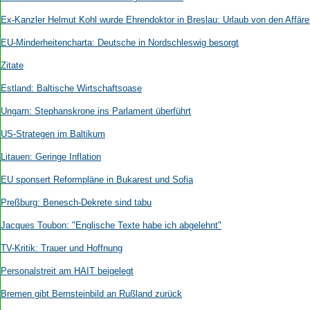
Aktuelle Ausgabe
Abonnenten-Login
Ex-Kanzler Helmut Kohl wurde Ehrendoktor in Breslau: Urlaub von den Affäre
Abonnent werden
EU-Minderheitencharta: Deutsche in Nordschleswig besorgt
Abo Prämien
Archiv
Zitate
Mediadaten
Estland: Baltische Wirtschaftsoase
Kontakt
Ungarn: Stephanskrone ins Parlament überführt
Impressum
Datenschutz
US-Strategen im Baltikum
Litauen: Geringe Inflation
EU sponsert Reformpläne in Bukarest und Sofia
Preßburg: Benesch-Dekrete sind tabu
Jacques Toubon: "Englische Texte habe ich abgelehnt"
TV-Kritik: Trauer und Hoffnung
Personalstreit am HAIT beigelegt
Bremen gibt Bernsteinbild an Rußland zurück