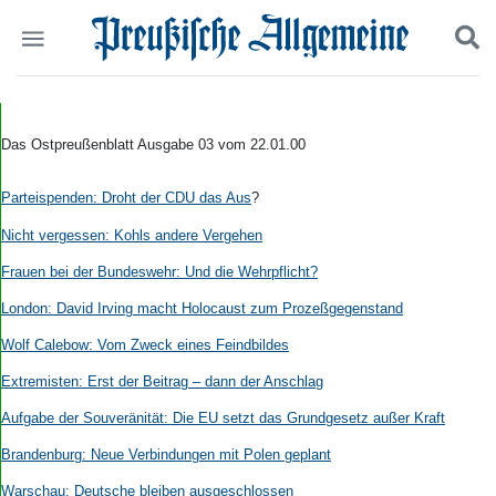
Politik
Suchen und finden
Kultur
Das Ostpreußenblatt Ausgabe 03 vom 22.01.00
Wirtschaft
Panorama
Parteispenden: Droht der CDU das Aus
?
Gesellschaft
Leben
Nicht vergessen: Kohls andere Vergehen
Geschichte
Frauen bei der Bundeswehr: Und die Wehrpflicht?
Ostpreußen
Pommern
London: David Irving macht Holocaust zum Prozeßgegenstand
Berlin-Brandenburg
Wolf Calebow: Vom Zweck eines Feindbildes
Schlesien
Danzig und Westpreußen
Extremisten: Erst der Beitrag – dann der Anschlag
Bücher
Aufgabe der Souveränität: Die EU setzt das Grundgesetz außer Kraft
Start
Brandenburg: Neue Verbindungen mit Polen geplant
Wer wir sind
Warschau: Deutsche bleiben ausgeschlossen