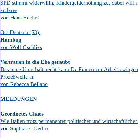
SPD stimmt widerwillig Kindergelderhöhung zu, dabei will s
anderes
von Hans Heckel
Ost-Deutsch (53):
Humbug
von Wolf Oschlies
Vertrauen in die Ehe geraubt
Das neue Unterhaltsrecht kann Ex-Frauen zur Arbeit zwingen
Prozeßwelle an
von Rebecca Bellano
MELDUNGEN
Geordnetes Chaos
Wie Italien trotz permanenter politischer und wirtschaftliche
von Sophia E. Gerber