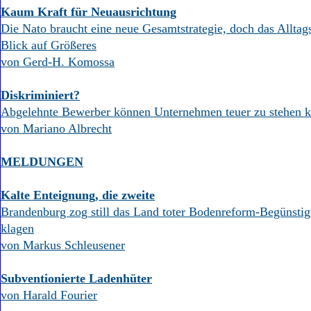
Aktuelle Ausgabe
Kaum Kraft für Neuausrichtung
Abonnenten-Login
Die Nato braucht eine neue Gesamtstrategie, doch das Alltag
Abonnent werden
Blick auf Größeres
Abo Prämien
von Gerd-H. Komossa
Archiv
Mediadaten
Diskriminiert?
Kontakt
Abgelehnte Bewerber können Unternehmen teuer zu stehen
Impressum
von Mariano Albrecht
Datenschutz
MELDUNGEN
Kalte Enteignung, die zweite
Brandenburg zog still das Land toter Bodenreform-Begünstig
klagen
von Markus Schleusener
Subventionierte Ladenhüter
von Harald Fourier