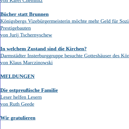
von Karel Chemnitz
Bücher statt Brunnen
Königsbergs Vizebürgermeisterin möchte mehr Geld für Sozia
Prestigebauten
von Jurij Tschernyschew
In welchem Zustand sind die Kirchen?
Darmstädter Insterburggruppe besuchte Gotteshäuser des Kön
von Klaus Marczinowski
MELDUNGEN
Die ostpreußische Familie
Leser helfen Lesern
von Ruth Geede
Wir gratulieren