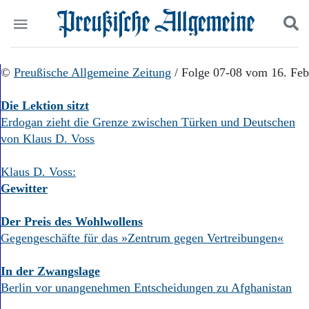
Politik
©
Preußische Allgemeine Zeitung
Suchen und finden
/ Folge 07-08 vom 16. Feb
Kultur
Wirtschaft
Die Lektion sitzt
Panorama
Erdogan zieht die Grenze zwischen Türken und Deutschen
Gesellschaft
von Klaus D. Voss
Leben
Geschichte
Klaus D. Voss:
Ostpreußen
Gewitter
Pommern
Berlin-Brandenburg
Der Preis des Wohlwollens
Schlesien
Gegengeschäfte für das »Zentrum gegen Vertreibungen«
Danzig und Westpreußen
Bücher
In der Zwangslage
Start
Berlin vor unangenehmen Entscheidungen zu Afghanistan
Wer wir sind