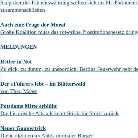
Aktuelle Ausgabe
Skeptiker der Einheitswährung wollen sich im EU-Parlament 
Abonnenten-Login
zusammenschließen
Abonnent werden
Abo Prämien
Auch eine Frage der Moral
Archiv
Große Koalition muss das rot-grüne Prostitutionsgesetz dring
Mediadaten
Kontakt
MELDUNGEN
Impressum
Datenschutz
Retter in Not
Zu dick, zu dumm, zu unsportlich: Berlins Feuerwehr geht 
Der »Führer« lebt – im Blätterwald
von Theo Maass
Potsdams Mitte erblüht
Die historische Altstadt kehrt Stück für Stück zurück
Neuer Gaunertrick
Diebe »kopieren« Autos normaler Bürger