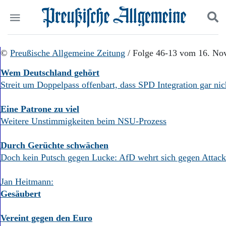
Politik
©
Preußische Allgemeine Zeitung
Suchen und finden
/ Folge 46-13 vom 16. No
Kultur
Wem Deutschland gehört
Wirtschaft
Streit um Doppelpass offenbart, dass SPD Integration gar nic
Panorama
Gesellschaft
Leben
Eine Patrone zu viel
Geschichte
Weitere Unstimmigkeiten beim NSU-Prozess
Ostpreußen
Pommern
Durch Gerüchte schwächen
Berlin-Brandenburg
Doch kein Putsch gegen Lucke: AfD wehrt sich gegen Attac
Schlesien
Danzig und Westpreußen
Jan Heitmann:
Bücher
Gesäubert
Start
Wer wir sind
Vereint gegen den Euro