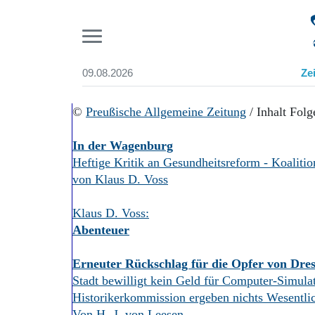
Pr
09.08.2026
Ze
Suchen und finden
Start
©
Preußische Allgemeine Zeitung
/ Inhalt Folg
Wer wir sind
Aktuelle Ausgabe
In der Wagenburg
Abonnenten-Login
Heftige Kritik an Gesundheitsreform - Koaliti
Abonnent werden
von Klaus D. Voss
Abo Prämien
Archiv
Klaus D. Voss:
Mediadaten
Abenteuer
Erneuter Rückschlag für die Opfer von Dre
Stadt bewilligt kein Geld für Computer-Simulat
Historikerkommission ergeben nichts Wesentli
Von H.-J. von Leesen