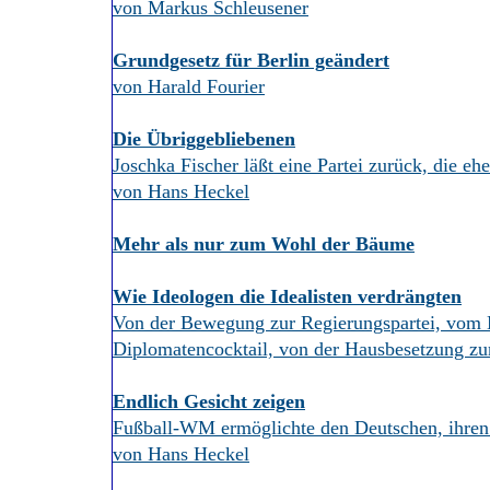
von Markus Schleusener
Grundgesetz für Berlin geändert
von Harald Fourier
Die Übriggebliebenen
Joschka Fischer läßt eine Partei zurück, die ehe
von Hans Heckel
Mehr als nur zum Wohl der Bäume
Wie Ideologen die Idealisten verdrängten
Von der Bewegung zur Regierungspartei, vom
Diplomatencocktail, von der Hausbesetzung z
Endlich Gesicht zeigen
Fußball-WM ermöglichte den Deutschen, ihren 
von Hans Heckel