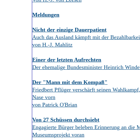
Meldungen
Nicht der einzige Dauerpatient
Auch das Ausland kämpft mit der Bezahlbarkei
von H.-J. Mahlitz
Einer der letzten Aufrechten
Der ehemalige Bundesminister Heinrich Windele
Der "Mann mit dem Kompaß"
Friedbert Pflüger verschärft seinen Wahlkampf
Nase vorn
von Patrick O'Brian
Von 27 Schüssen durchsiebt
Engagierte Bürger beleben Erinnerung an die M
Museumsprojekt voran