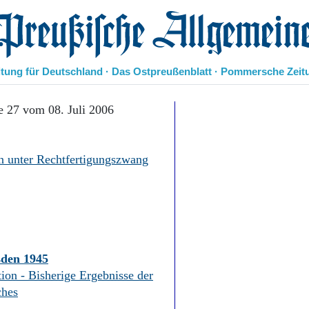
eußische Allgemeine Zeitung
itung für Deutschland · Das Ostpreußenblatt · Pommersche Zeit
Politik
e 27 vom 08. Juli 2006
Kultur
Wirtschaft
Panorama
on unter Rechtfertigungszwang
Gesellschaft
Leben
Geschichte
Ostpreußen
Pommern
Berlin-Brandenburg
sden 1945
Schlesien
ion - Bisherige Ergebnisse der
Danzig und Westpreußen
Bücher
ches