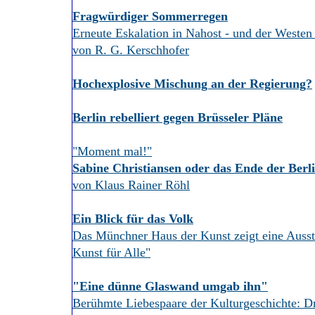
Fragwürdiger Sommerregen
Erneute Eskalation in Nahost - und der Westen
von R. G. Kerschhofer
Hochexplosive Mischung an der Regierung?
Berlin rebelliert gegen Brüsseler Pläne
"Moment mal!"
Sabine Christiansen oder das Ende der Berl
von Klaus Rainer Röhl
Ein Blick für das Volk
Das Münchner Haus der Kunst zeigt eine Ausste
Kunst für Alle"
"Eine dünne Glaswand umgab ihn"
Berühmte Liebespaare der Kulturgeschichte: D