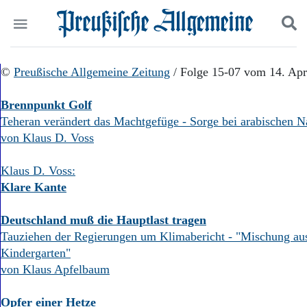
Politik
©
Preußische Allgemeine Zeitung
Suchen und finden
/ Folge 15-07 vom 14. Apr
Kultur
Wirtschaft
Brennpunkt Golf
Panorama
Teheran verändert das Machtgefüge - Sorge bei arabischen 
Gesellschaft
von Klaus D. Voss
Leben
Geschichte
Klaus D. Voss:
Ostpreußen
Klare Kante
Pommern
Berlin-Brandenburg
Deutschland muß die Hauptlast tragen
Schlesien
Tauziehen der Regierungen um Klimabericht - "Mischung au
Danzig und Westpreußen
Bücher
Kindergarten"
von Klaus Apfelbaum
Start
Wer wir sind
Opfer einer Hetze