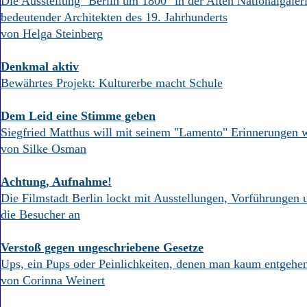
Die Ausstellung "Berlin um 1800" in der Alten Nationalgaler
bedeutender Architekten des 19. Jahrhunderts
von Helga Steinberg
Denkmal aktiv
Bewährtes Projekt: Kulturerbe macht Schule
Dem Leid eine Stimme geben
Siegfried Matthus will mit seinem "Lamento" Erinnerungen 
von Silke Osman
Achtung, Aufnahme!
Die Filmstadt Berlin lockt mit Ausstellungen, Vorführungen 
die Besucher an
Verstoß gegen ungeschriebene Gesetze
Ups, ein Pups oder Peinlichkeiten, denen man kaum entgehe
von Corinna Weinert