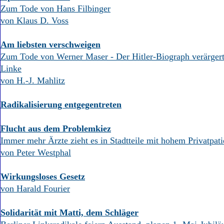
Aktuelle Ausgabe
Zum Tode von Hans Filbinger
Abonnenten-Login
von Klaus D. Voss
Abonnent werden
Abo Prämien
Am liebsten verschweigen
Archiv
Mediadaten
Zum Tode von Werner Maser - Der Hitler-Biograph verärgert
Linke
Kontakt
von H.-J. Mahlitz
Impressum
Datenschutz
Radikalisierung entgegentreten
Flucht aus dem Problemkiez
Immer mehr Ärzte zieht es in Stadtteile mit hohem Privatpati
von Peter Westphal
Wirkungsloses Gesetz
von Harald Fourier
Solidarität mit Matti, dem Schläger