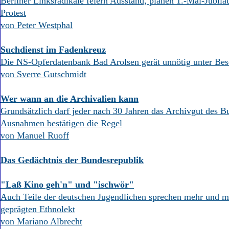
Berliner Linksradikale feiern Ausstand, planen 1.-Mai-Jubil
Protest
von Peter Westphal
Suchdienst im Fadenkreuz
Die NS-Opferdatenbank Bad Arolsen gerät unnötig unter Be
von Sverre Gutschmidt
Wer wann an die Archivalien kann
Grundsätzlich darf jeder nach 30 Jahren das Archivgut des B
Ausnahmen bestätigen die Regel
von Manuel Ruoff
Das Gedächtnis der Bundesrepublik
"Laß Kino geh'n" und "ischwör"
Auch Teile der deutschen Jugendlichen sprechen mehr und m
geprägten Ethnolekt
von Mariano Albrecht