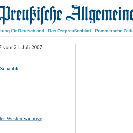
eußische Allgemeine Zeitung
itung für Deutschland · Das Ostpreußenblatt · Pommersche Zeit
Politik
7 vom 21. Juli 2007
Kultur
Wirtschaft
Panorama
 Schäuble
Gesellschaft
Leben
Geschichte
Ostpreußen
Pommern
Berlin-Brandenburg
Schlesien
der Westen wichtige
Danzig und Westpreußen
Bücher