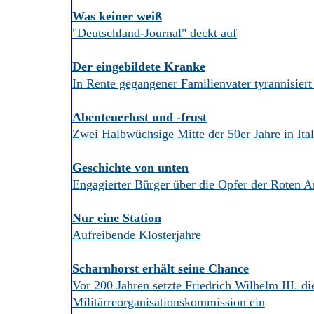
Was keiner weiß
"Deutschland-Journal" deckt auf
Der eingebildete Kranke
In Rente gegangener Familienvater tyrannisier
Abenteuerlust und -frust
Zwei Halbwüchsige Mitte der 50er Jahre in Ita
Geschichte von unten
Engagierter Bürger über die Opfer der Roten
Nur eine Station
Aufreibende Klosterjahre
Scharnhorst erhält seine Chance
Vor 200 Jahren setzte Friedrich Wilhelm III. di
Militärreorganisationskommission ein