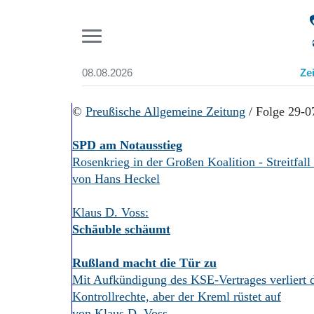
Pr
08.08.2026
Ze
Suchen und finden
Start
©
Preußische Allgemeine Zeitung
/ Folge 29-0
Wer wir sind
Aktuelle Ausgabe
SPD am Notausstieg
Abonnenten-Login
Rosenkrieg in der Großen Koalition - Streitfall
Abonnent werden
von Hans Heckel
Abo Prämien
Archiv
Klaus D. Voss:
Mediadaten
Schäuble schäumt
Rußland macht die Tür zu
Mit Aufkündigung des KSE-Vertrages verliert 
Kontrollrechte, aber der Kreml rüstet auf
von Klaus D. Voss