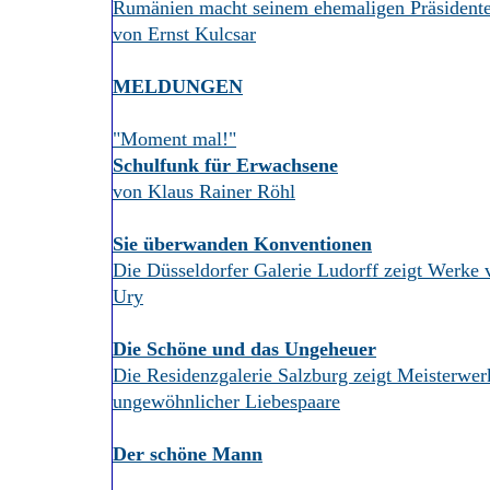
Rumänien macht seinem ehemaligen Präsident
von Ernst Kulcsar
MELDUNGEN
"Moment mal!"
Schulfunk für Erwachsene
von Klaus Rainer Röhl
Sie überwanden Konventionen
Die Düsseldorfer Galerie Ludorff zeigt Werk
Ury
Die Schöne und das Ungeheuer
Die Residenzgalerie Salzburg zeigt Meisterwe
ungewöhnlicher Liebespaare
Der schöne Mann