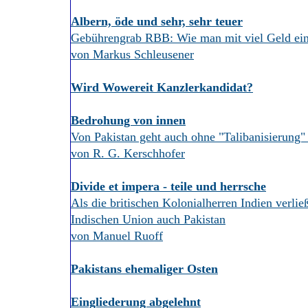
Albern, öde und sehr, sehr teuer
Gebührengrab RBB: Wie man mit viel Geld ein 
von Markus Schleusener
Wird Wowereit Kanzlerkandidat?
Bedrohung von innen
Von Pakistan geht auch ohne "Talibanisierung"
von R. G. Kerschhofer
Divide et impera - teile und herrsche
Als die britischen Kolonialherren Indien verlie
Indischen Union auch Pakistan
von Manuel Ruoff
Pakistans ehemaliger Osten
Eingliederung abgelehnt