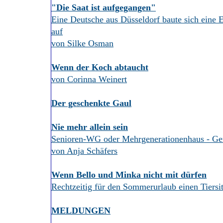
"Die Saat ist aufgegangen"
Eine Deutsche aus Düsseldorf baute sich eine E
auf
von Silke Osman
Wenn der Koch abtaucht
von Corinna Weinert
Der geschenkte Gaul
Nie mehr allein sein
Senioren-WG oder Mehrgenerationenhaus - Ge
von Anja Schäfers
Wenn Bello und Minka nicht mit dürfen
Rechtzeitig für den Sommerurlaub einen Tiersit
MELDUNGEN