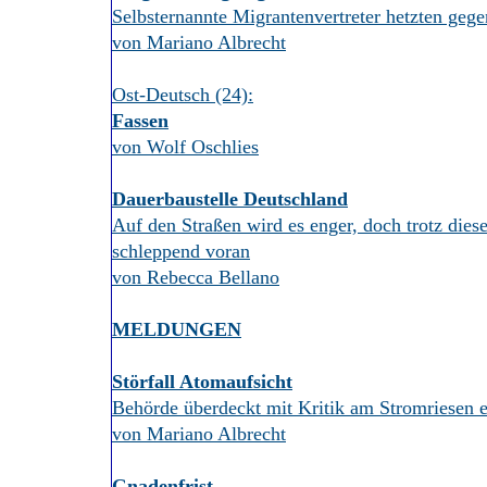
Selbsternannte Migrantenvertreter hetzten gege
von Mariano Albrecht
Ost-Deutsch (24):
Fassen
von Wolf Oschlies
Dauerbaustelle Deutschland
Auf den Straßen wird es enger, doch trotz diese
schleppend voran
von Rebecca Bellano
MELDUNGEN
Störfall Atomaufsicht
Behörde überdeckt mit Kritik am Stromriesen 
von Mariano Albrecht
Gnadenfrist