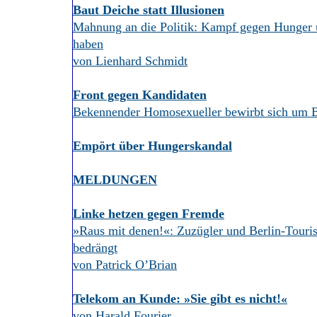
Baut Deiche statt Illusionen
Mahnung an die Politik: Kampf gegen Hunger
haben
von Lienhard Schmidt
Front gegen Kandidaten
Bekennender Homosexueller bewirbt sich um B
Empört über Hungerskandal
MELDUNGEN
Linke hetzen gegen Fremde
»Raus mit denen!«: Zuzügler und Berlin-Tour
bedrängt
von Patrick O’Brian
Telekom an Kunde: »Sie gibt es nicht!«
von Harald Fourier