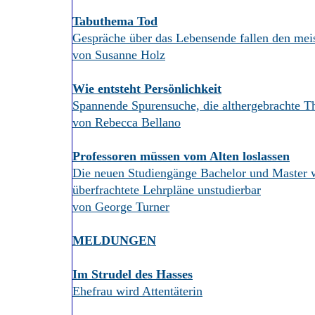
Tabuthema Tod
Gespräche über das Lebensende fallen den mei
von Susanne Holz
Wie entsteht Persönlichkeit
Spannende Spurensuche, die althergebrachte T
von Rebecca Bellano
Professoren müssen vom Alten loslassen
Die neuen Studiengänge Bachelor und Master w
überfrachtete Lehrpläne unstudierbar
von George Turner
MELDUNGEN
Im Strudel des Hasses
Ehefrau wird Attentäterin