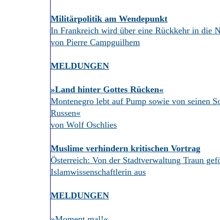
Militärpolitik am Wendepunkt
In Frankreich wird über eine Rückkehr in die N
von Pierre Campguilhem
MELDUNGEN
»Land hinter Gottes Rücken«
Montenegro lebt auf Pump sowie von seinen S
Russen«
von Wolf Oschlies
Muslime verhindern kritischen Vortrag
Österreich: Von der Stadtverwaltung Traun gef
Islamwissenschaftlerin aus
MELDUNGEN
»Moment mal!«