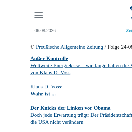
Pr
06.08.2026
Ze
Suchen und finden
Start
©
Preußische Allgemeine Zeitung
/ Folge 24-0
Wer wir sind
Außer Kontrolle
Aktuelle Ausgabe
Weltweite Energiekrise – wie lange halten die 
Abonnenten-Login
von Klaus D. Voss
Abonnent werden
Abo Prämien
Archiv
Klaus D. Voss:
Mediadaten
Wahr ist ...
Der Knicks der Linken vor Obama
Doch jede Erwartung trügt: Der Präsidentschaf
die USA nicht verändern