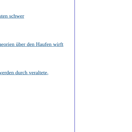
sten schwer
heorien über den Haufen wirft
erden durch veraltete,