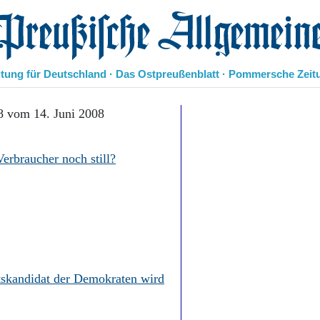
eußische Allgemeine Zeitung
itung für Deutschland · Das Ostpreußenblatt · Pommersche Zeit
Politik
8 vom 14. Juni 2008
Kultur
Wirtschaft
Verbraucher noch still?
Panorama
Gesellschaft
Leben
Geschichte
Ostpreußen
Pommern
Berlin-Brandenburg
Schlesien
tskandidat der Demokraten wird
Danzig und Westpreußen
Bücher