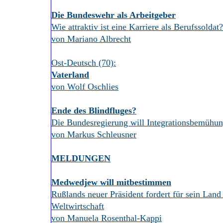
Die Bundeswehr als Arbeitgeber
Wie attraktiv ist eine Karriere als Berufssoldat?
von Mariano Albrecht
Ost-Deutsch (70):
Vaterland
von Wolf Oschlies
Ende des Blindfluges?
Die Bundesregierung will Integrationsbemühung
von Markus Schleusner
MELDUNGEN
Medwedjew will mitbestimmen
Rußlands neuer Präsident fordert für sein Land
Weltwirtschaft
von Manuela Rosenthal-Kappi