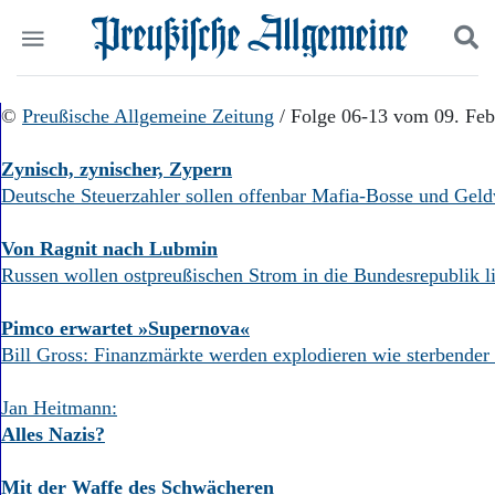
Politik
©
Preußische Allgemeine Zeitung
Suchen und finden
/ Folge 06-13 vom 09. Feb
Kultur
Wirtschaft
Zynisch, zynischer, Zypern
Panorama
Deutsche Steuerzahler sollen offenbar Mafia-Bosse und Geld
Gesellschaft
Leben
Von Ragnit nach Lubmin
Geschichte
Russen wollen ostpreußischen Strom in die Bundesrepublik l
Ostpreußen
Pommern
Pimco erwartet »Supernova«
Berlin-Brandenburg
Bill Gross: Finanzmärkte werden explodieren wie sterbender
Schlesien
Danzig und Westpreußen
Bücher
Jan Heitmann:
Alles Nazis?
Start
Wer wir sind
Mit der Waffe des Schwächeren