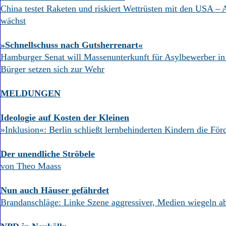
Aktuelle Ausgabe
China testet Raketen und riskiert Wettrüsten mit den USA – 
Abonnenten-Login
wächst
Abonnent werden
Abo Prämien
»Schnellschuss nach Gutsherrenart«
Archiv
Mediadaten
Hamburger Senat will Massenunterkunft für Asylbewerber in
Bürger setzen sich zur Wehr
Kontakt
Impressum
MELDUNGEN
Datenschutz
Ideologie auf Kosten der Kleinen
»Inklusion«: Berlin schließt lernbehinderten Kindern die För
Der unendliche Ströbele
von Theo Maass
Nun auch Häuser gefährdet
Brandanschläge: Linke Szene aggressiver, Medien wiegeln a