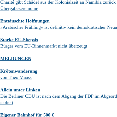
Aktuelle Ausgabe
Charité gibt Schädel aus der Kolonialzeit an Namibia zurück 
Abonnenten-Login
Übergabezeremonie
Abonnent werden
Abo Prämien
Enttäuschte Hoffnungen
Archiv
»Arabischer Frühling« ist definitiv kein demokratischer Neu
Mediadaten
Kontakt
Starke EU-Skepsis
Impressum
Bürger vom EU-Binnenmarkt nicht überzeugt
Datenschutz
MELDUNGEN
Krötenwanderung
von Theo Maass
Allein unter Linken
Die Berliner CDU ist nach dem Abgang der FDP im Abgeord
isoliert
Eigener Bahnhof für 500 €