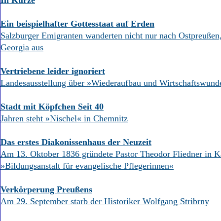
In Kürze
Ein beispielhafter Gottesstaat auf Erden
Salzburger Emigranten wanderten nicht nur nach Ostpreußen
Georgia aus
Vertriebene leider ignoriert
Landesausstellung über »Wiederaufbau und Wirtschaftswun
Stadt mit Köpfchen Seit 40
Jahren steht »Nischel« in Chemnitz
Das erstes Diakonissenhaus der Neuzeit
Am 13. Oktober 1836 gründete Pastor Theodor Fliedner in K
»Bildungsanstalt für evangelische Pflegerinnen«
Verkörperung Preußens
Am 29. September starb der Historiker Wolfgang Stribrny