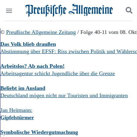
Politik
©
Preußische Allgemeine Zeitung
Suchen und finden
/ Folge 40-11 vom 08. Okt
Kultur
Das Volk blieb draußen
Wirtschaft
Abstimmung über EFSF: Riss zwischen Politik und Wählersch
Panorama
Gesellschaft
Leben
Arbeitslos? Ab nach Polen!
Geschichte
Arbeitsagentur schickt Jugendliche über die Grenze
Ostpreußen
Pommern
Beliebt im Ausland
Berlin-Brandenburg
Deutschland mögen nicht nur Touristen und Immigranten
Schlesien
Danzig und Westpreußen
Jan Heitmann:
Bücher
Gipfelstürmer
Start
Wer wir sind
Symbolische Wiedergutmachung