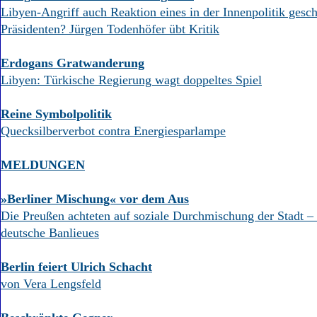
Aktuelle Ausgabe
Libyen-Angriff auch Reaktion eines in der Innenpolitik gesch
Abonnenten-Login
Präsidenten? Jürgen Todenhöfer übt Kritik
Abonnent werden
Abo Prämien
Erdogans Gratwanderung
Archiv
Mediadaten
Libyen: Türkische Regierung wagt doppeltes Spiel
Kontakt
Reine Symbolpolitik
Impressum
Quecksilberverbot contra Energiesparlampe
Datenschutz
MELDUNGEN
»Berliner Mischung« vor dem Aus
Die Preußen achteten auf soziale Durchmischung der Stadt –
deutsche Banlieues
Berlin feiert Ulrich Schacht
von Vera Lengsfeld