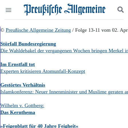
Politik
©
Preußische Allgemeine Zeitung
Suchen und finden
/ Folge 13-11 vom 02. Apr
Kultur
Wirtschaft
Störfall Bundesregierung
Panorama
Die Wahldebakel der vergangenen Wochen bringen Merkel i
Gesellschaft
Leben
Im Ernstfall tot
Geschichte
Experten kritisieren Atomunfall-Konzept
Ostpreußen
Pommern
Gestörtes Verhältnis
Berlin-Brandenburg
Islamkonferenz: Neuer Innenminister und Muslime geraten a
Schlesien
Danzig und Westpreußen
Bücher
Wilhelm v. Gottberg:
Das Kernthema
Start
Wer wir sind
»Feigenblatt für 40 Jahre Feigheit«