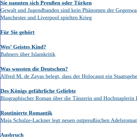
Sie nannten sich Preußen oder Türken
Gewalt und Jugendbanden sind kein Phänomen der Gegenwar
Manchester und Liverpool spielten Krieg
Für Sie gehört
Wes’ Geistes Kind?
Bahners über Islamkritik
Was wussten die Deutschen?
Alfred M. de Zayas belegt, dass der Holocaust ein Staatsgeh
Des Königs gefährliche Geliebte
Biographischer Roman über die Tänzerin und Hochstaplerin
Routinierte Romantik
Maja Schulze-Lackner legt neuen ostpreußischen Adelsroman
Ausbruch