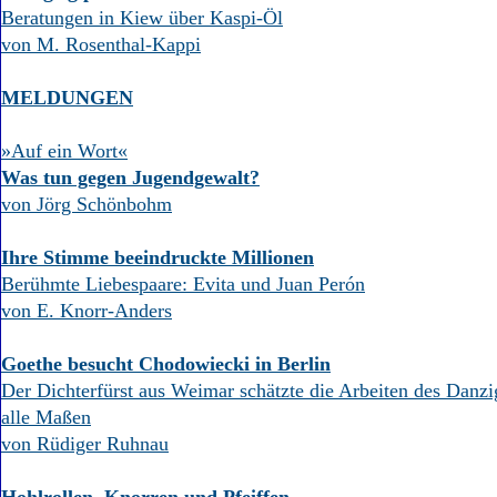
Beratungen in Kiew über Kaspi-Öl
von M. Rosenthal-Kappi
MELDUNGEN
»Auf ein Wort«
Was tun gegen Jugendgewalt?
von Jörg Schönbohm
Ihre Stimme beeindruckte Millionen
Berühmte Liebespaare: Evita und Juan Perón
von E. Knorr-Anders
Goethe besucht Chodowiecki in Berlin
Der Dichterfürst aus Weimar schätzte die Arbeiten des Danzi
alle Maßen
von Rüdiger Ruhnau