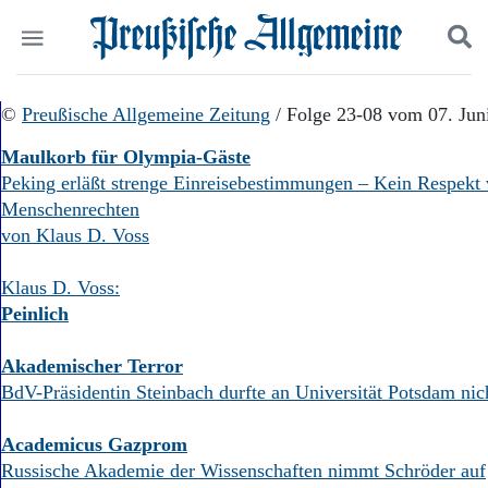
Politik
©
Preußische Allgemeine Zeitung
Suchen und finden
/ Folge 23-08 vom 07. Jun
Kultur
Maulkorb für Olympia-Gäste
Wirtschaft
Peking erläßt strenge Einreisebestimmungen – Kein Respekt 
Panorama
Menschenrechten
Gesellschaft
Leben
von Klaus D. Voss
Geschichte
Ostpreußen
Klaus D. Voss:
Pommern
Peinlich
Berlin-Brandenburg
Schlesien
Akademischer Terror
Danzig und Westpreußen
BdV-Präsidentin Steinbach durfte an Universität Potsdam nic
Bücher
Start
Academicus Gazprom
Wer wir sind
Russische Akademie der Wissenschaften nimmt Schröder auf