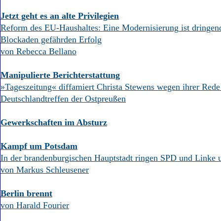
Aktuelle Ausgabe
Abonnenten-Login
Jetzt geht es an alte Privilegien
Abonnent werden
Reform des EU-Haushaltes: Eine Modernisierung ist dringend
Abo Prämien
Blockaden gefährden Erfolg
Archiv
von Rebecca Bellano
Mediadaten
Kontakt
Manipulierte Berichterstattung
Impressum
»Tageszeitung« diffamiert Christa Stewens wegen ihrer Red
Datenschutz
Deutschlandtreffen der Ostpreußen
Gewerkschaften im Absturz
Kampf um Potsdam
In der brandenburgischen Hauptstadt ringen SPD und Linke
von Markus Schleusener
Berlin brennt
von Harald Fourier