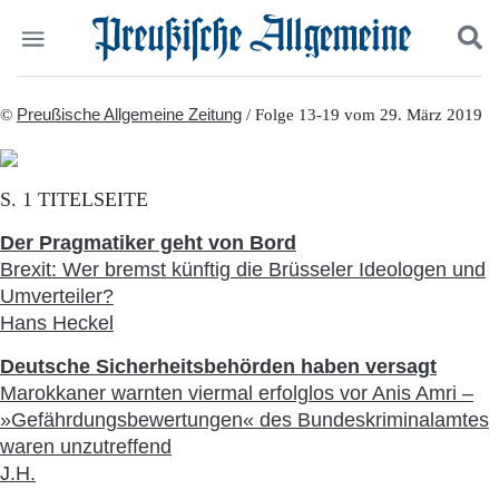
Politik
©
Preußische Allgemeine Zeitung
Suchen und finden
/ Folge 13-19 vom 29. März 2019
Kultur
Wirtschaft
Panorama
S. 1 TITELSEITE
Gesellschaft
Leben
Der Pragmatiker geht von Bord
Geschichte
Brexit: Wer bremst künftig die Brüsseler Ideologen und
Ostpreußen
Umverteiler?
Pommern
Hans Heckel
Berlin-Brandenburg
Schlesien
Deutsche Sicherheitsbehörden haben versagt
Danzig und Westpreußen
Marokkaner warnten viermal erfolglos vor Anis Amri –
Bücher
»Gefährdungsbewertungen« des Bundeskriminalamtes
waren unzutreffend
Start
J.H.
Wer wir sind