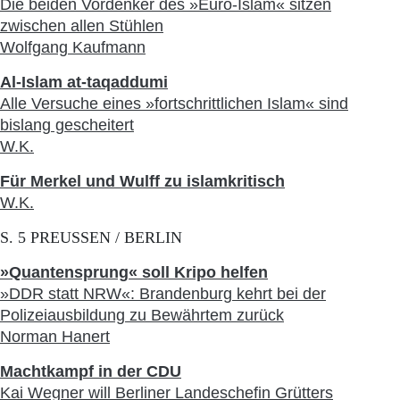
Die beiden Vordenker des »Euro-Islam« sitzen
zwischen allen Stühlen
Wolfgang Kaufmann
Al-Islam at-taqaddumi
Alle Versuche eines »fortschrittlichen Islam« sind
bislang gescheitert
W.K.
Für Merkel und Wulff zu islamkritisch
W.K.
S. 5 PREUSSEN / BERLIN
»Quantensprung« soll Kripo helfen
»DDR statt NRW«: Brandenburg kehrt bei der
Polizeiausbildung zu Bewährtem zurück
Norman Hanert
Machtkampf in der CDU
Kai Wegner will Berliner Landeschefin Grütters