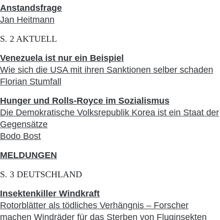
Aktuelle Ausgabe
Anstandsfrage
Abonnenten-Login
Jan Heitmann
Abonnent werden
Abo Prämien
S. 2 AKTUELL
Archiv
Mediadaten
Venezuela ist nur ein Beispiel
Wie sich die USA mit ihren Sanktionen selber schaden
Kontakt
Florian Stumfall
Impressum
Datenschutz
Hunger und Rolls-Royce im Sozialismus
Die Demokratische Volksrepublik Korea ist ein Staat der
Gegensätze
Bodo Bost
MELDUNGEN
S. 3 DEUTSCHLAND
Insektenkiller Windkraft
Rotorblätter als tödliches Verhängnis – Forscher
machen Windräder für das Sterben von Fluginsekten