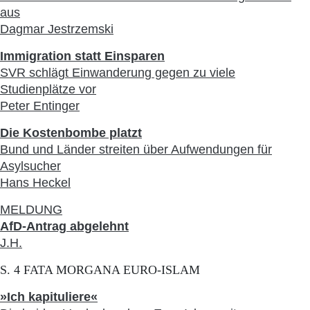
aus
Dagmar Jestrzemski
Immigration statt Einsparen
SVR schlägt Einwanderung gegen zu viele
Studienplätze vor
Peter Entinger
Die Kostenbombe platzt
Bund und Länder streiten über Aufwendungen für
Asylsucher
Hans Heckel
MELDUNG
AfD-Antrag abgelehnt
J.H.
S. 4 FATA MORGANA EURO-ISLAM
»Ich kapituliere«